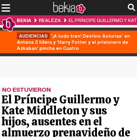
BEKIA
REALEZA
EL PRÍNCIPE GUILLERMO Y KA
AUDIENCIAS
'¡A todo tren! Destino Asturias' en
Antena 3 lidera y 'Harry Potter y el prisionero de
Azkaban' pincha en Cuatro
NO ESTUVIERON
El Príncipe Guillermo y
Kate Middleton y sus
hijos, ausentes en el
almuerzo prenavideño de