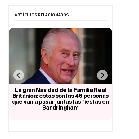
ARTÍCULOS RELACIONADOS
ro
La gran Navidad de la Familia Real
más
Británica: estas son las 46 personas
El Prínc
que van a pasar juntas las fiestas en
se 
Sandringham
Sandrin