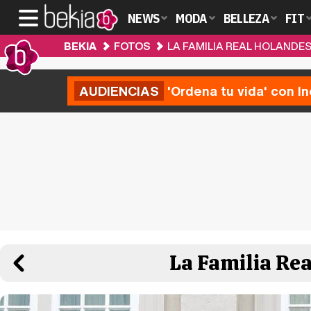
NEWS
MODA
BELLEZA
FIT
BEKIA
FOTOS
LA FAMILIA REAL HOLANDE
AUDIENCIAS
'Ordena tu vida' con I
La Familia Re