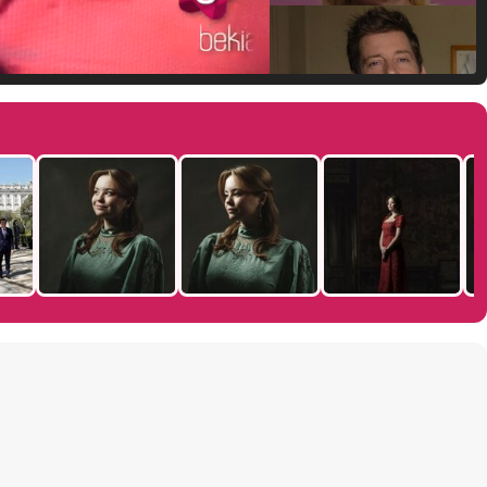
Manu Baqueiro: "Tuve como referente a Bruce Willis en 'Luz de Luna' para mi trabajo en la serie 'Perdiendo el juicio'"
Magdalena de Suecia responde a las críticas y explica por qué le han permitido lanzar su propio negocio