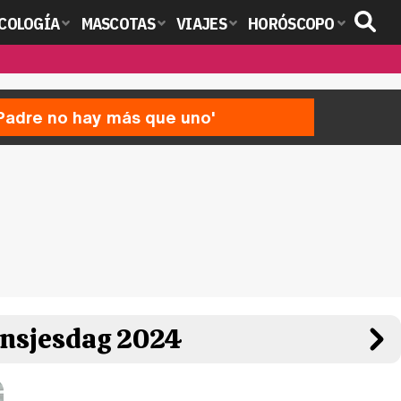
COLOGÍA
MASCOTAS
VIAJES
HORÓSCOPO
'Padre no hay más que uno'
insjesdag 2024