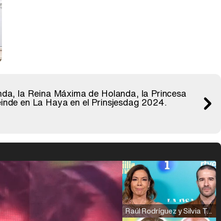
nda, la Reina Máxima de Holanda, la Princesa
einde en La Haya en el Prinsjesdag 2024.
Raúl Rodríguez y Silvia Taulés nos cuentan su papel en 'La familia de la tele'