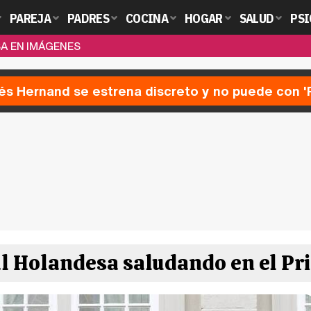
PAREJA
PADRES
COCINA
HOGAR
SALUD
PSI
SA EN IMÁGENES
nés Hernand se estrena discreto y no puede con 
al Holandesa saludando en el Pr