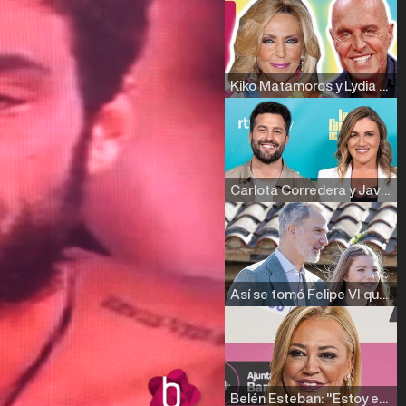
Kiko Matamoros y Lydia Lozano: "Nuestro público es de todas las edades y RTVE tiene un público muy pegado a las novelas, al que tenemos que captar"
Carlota Corredera y Javier de Hoyos: "La tele tiene que representar al público también y aquí están todos los perfiles posibles&quo;
Así se tomó Felipe VI que la Infanta Sofía no quisiera recibir formación militar
Belén Esteban: "Estoy emocionada, muy contenta y muy feliz por llegar a RTVE"