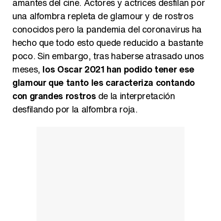
amantes del cine. Actores y actrices desfilan por
una alfombra repleta de glamour y de rostros
Carlota Corredera y Javier de Hoyos: "La tele tiene que representar al público también y aquí están todos los perfiles posibles&quo;
conocidos pero la pandemia del coronavirus ha
hecho que todo esto quede reducido a bastante
poco. Sin embargo, tras haberse atrasado unos
meses,
los Oscar 2021 han podido tener ese
Así se tomó Felipe VI que la Infanta Sofía no quisiera recibir formación militar
glamour que tanto les caracteriza contando
con grandes rostros
de la interpretación
desfilando por la alfombra roja.
Belén Esteban: "Estoy emocionada, muy contenta y muy feliz por llegar a RTVE"
Manu Baqueiro: "Tuve como referente a Bruce Willis en 'Luz de Luna' para mi trabajo en la serie 'Perdiendo el juicio'"