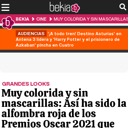
BEKIA
CINE
MUY COLORIDA Y SIN MASCARILLAS
AUDIENCIAS
'¡A todo tren! Destino Asturias' en
Antena 3 lidera y 'Harry Potter y el prisionero de
Azkaban' pincha en Cuatro
GRANDES LOOKS
Muy colorida y sin
mascarillas: Así ha sido la
alfombra roja de los
Premios Oscar 2021 que