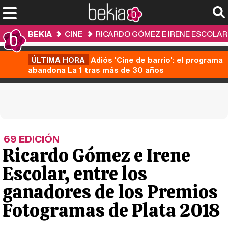
BEKIA
CINE
RICARDO GÓMEZ E IRENE ESCOLAR
ÚLTIMA HORA
Adiós 'Cine de barrio': el programa
abandona La 1 tras más de 30 años
69 EDICIÓN
Ricardo Gómez e Irene
Escolar, entre los
ganadores de los Premios
Fotogramas de Plata 2018