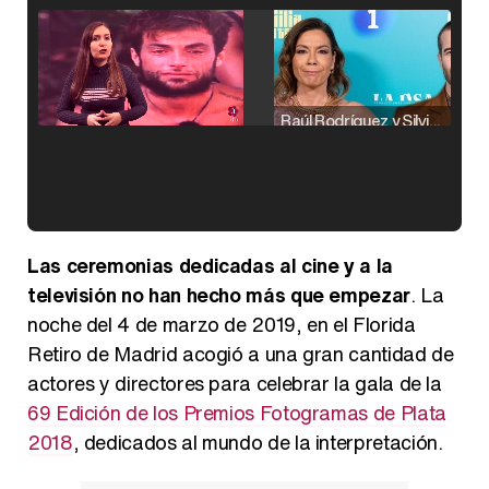
Raúl Rodríguez y Silvia Taulés nos cuentan su papel en 'La familia de la tele'
Kiko Matamoros y Lydia Lozano: "Nuestro público es de todas las edades y RTVE tiene un público muy pegado a las novelas, al que tenemos que captar"
Las ceremonias dedicadas al cine y a la
televisión no han hecho más que empezar
. La
noche del 4 de marzo de 2019, en el Florida
Retiro de Madrid acogió a una gran cantidad de
Carlota Corredera y Javier de Hoyos: "La tele tiene que representar al público también y aquí están todos los perfiles posibles&quo;
actores y directores para celebrar la gala de la
69 Edición de los Premios Fotogramas de Plata
2018
, dedicados al mundo de la interpretación.