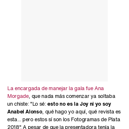
Así se tomó Felipe VI que la Infanta Sofía no quisiera recibir formación militar
Belén Esteban: "Estoy emocionada, muy contenta y muy feliz por llegar a RTVE"
Manu Baqueiro: "Tuve como referente a Bruce Willis en 'Luz de Luna' para mi trabajo en la serie 'Perdiendo el juicio'"
La encargada de manejar la gala fue Ana
Morgade
, que nada más comenzar ya soltaba
Magdalena de Suecia responde a las críticas y explica por qué le han permitido lanzar su propio negocio
un chiste: "Lo sé:
esto no es la Joy ni yo soy
Anabel Alonso
, qué hago yo aquí, qué revista es
esta... pero estos sí son los Fotogramas de Plata
2018". A pesar de que la presentadora tenía la