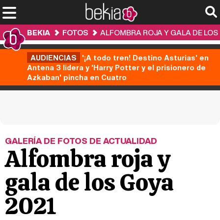
BEKIA
FOTOS
ALFOMBRA ROJA Y GALA DE LOS 
AUDIENCIAS
'¡A todo tren! Destino Asturias' en
Antena 3 lidera y 'Harry Potter y el prisionero de
Azkaban' pincha en Cuatro
GALERÍA DE FOTOS DE ACTUALIDAD
Alfombra roja y
gala de los Goya
2021