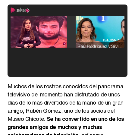
Raúl Rodríguez y Silvia Taulés nos cuentan su papel en 'La familia de la tele'
Kiko Matamoros y Lydia Lozano: "Nuestro público es de todas las edades y RTVE tiene un público muy pegado a las novelas, al que tenemos que captar"
Muchos de los rostros conocidos del panorama
televisivo del momento han disfrutado de unos
días de lo más divertidos de la mano de un gran
amigo, Rubén Gómez, uno de los socios del
Carlota Corredera y Javier de Hoyos: "La tele tiene que representar al público también y aquí están todos los perfiles posibles&quo;
Museo Chicote.
Se ha convertido en uno de los
grandes amigos de muchos y muchas