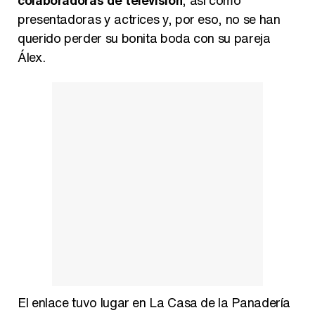
colaboradoras de televisión
, así como
presentadoras y actrices y, por eso, no se han
Así se tomó Felipe VI que la Infanta Sofía no quisiera recibir formación militar
querido perder su bonita boda con su pareja
Álex.
Belén Esteban: "Estoy emocionada, muy contenta y muy feliz por llegar a RTVE"
Manu Baqueiro: "Tuve como referente a Bruce Willis en 'Luz de Luna' para mi trabajo en la serie 'Perdiendo el juicio'"
Magdalena de Suecia responde a las críticas y explica por qué le han permitido lanzar su propio negocio
El enlace tuvo lugar en La Casa de la Panadería