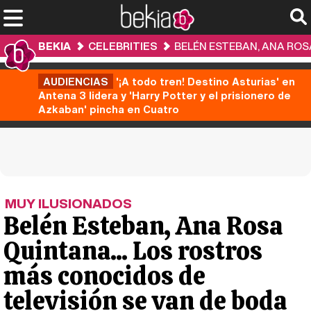
BEKIA
CELEBRITIES
BELÉN ESTEBAN, ANA ROS
AUDIENCIAS
'¡A todo tren! Destino Asturias' en
Antena 3 lidera y 'Harry Potter y el prisionero de
Azkaban' pincha en Cuatro
MUY ILUSIONADOS
Belén Esteban, Ana Rosa
Quintana... Los rostros
más conocidos de
televisión se van de boda