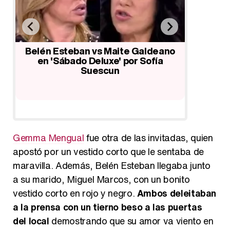
Ainhoa Arteta reúne a los rostros
Suplanta
más populares en su preboda:
Quintan
no
Carmen Lomana, Ana Rosa
del v
Quintana...
Gemma Mengual
fue otra de las invitadas, quien
apostó por un vestido corto que le sentaba de
maravilla. Además, Belén Esteban llegaba junto
a su marido, Miguel Marcos, con un bonito
vestido corto en rojo y negro.
Ambos deleitaban
a la prensa con un tierno beso a las puertas
del local
demostrando que su amor va viento en