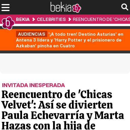
BEKIA
CELEBRITIES
REENCUENTRO DE 'CHICAS 
AUDIENCIAS
'¡A todo tren! Destino Asturias' en
Antena 3 lidera y 'Harry Potter y el prisionero de
Azkaban' pincha en Cuatro
INVITADA INESPERADA
Reencuentro de 'Chicas
Velvet': Así se divierten
Paula Echevarría y Marta
Hazas con la hija de