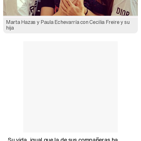
Marta Hazas y Paula Echevarría con Cecilia Freire y su
hija
Su vida, igual que la de sus compañeras ha