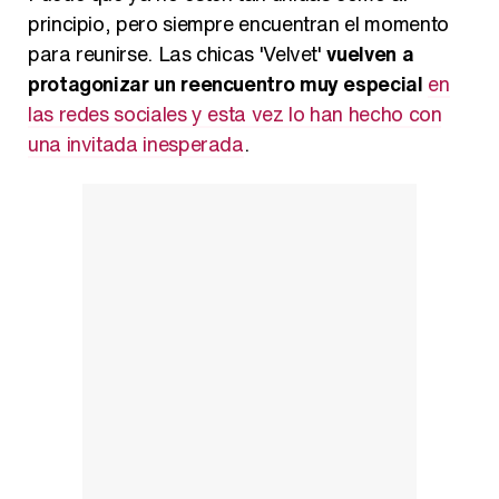
principio, pero siempre encuentran el momento
para reunirse. Las chicas 'Velvet'
vuelven a
protagonizar un reencuentro muy especial
en
Carlota Corredera y Javier de Hoyos: "La tele tiene que representar al público también y aquí están todos los perfiles posibles&quo;
las redes sociales y esta vez lo han hecho con
una invitada inesperada
.
Así se tomó Felipe VI que la Infanta Sofía no quisiera recibir formación militar
Belén Esteban: "Estoy emocionada, muy contenta y muy feliz por llegar a RTVE"
Manu Baqueiro: "Tuve como referente a Bruce Willis en 'Luz de Luna' para mi trabajo en la serie 'Perdiendo el juicio'"