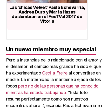
Reencuentro 'Velvet': Marta Hazas,
Reunión
Cecilia Freire y Paula Echevarría se
Echevar
ía,
funden en un bonito abrazo
Frei
de
Un nuevo miembro muy especial
Pero a instancias de lo relacionado con el amor y
el desamor, el cambio más grande ha sido el que
ha experimentado
Cecilia Freire
al convertirse en
madre. La maternidad la mantiene alejada de los
focos
pero no de las personas que ha conocido
mientras ha estado trabajando
. "Esta foto
resume perfectamente como son nuestros
encuentros ahora...", escribía Paula Echevarría en