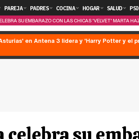
PAREJA
PADRES
COCINA
HOGAR
SALUD
PSI
ELEBRA SU EMBARAZO CON LAS CHICAS 'VELVET' MARTA HAZA
Asturias' en Antena 3 lidera y 'Harry Potter y el 
 celebra su emba