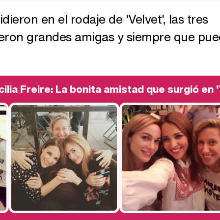
ieron en el rodaje de 'Velvet', las tres
cieron grandes amigas y siempre que pu
ilia Freire: La bonita amistad que surgió en '