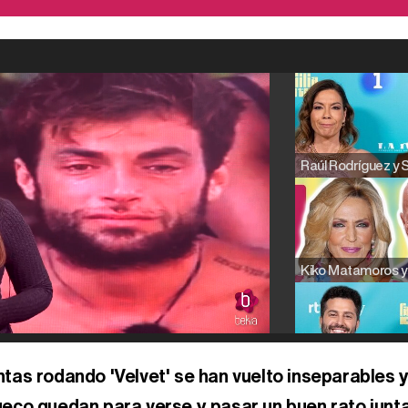
tas rodando 'Velvet' se han vuelto inseparables 
ueco quedan para verse y pasar un buen rato junt