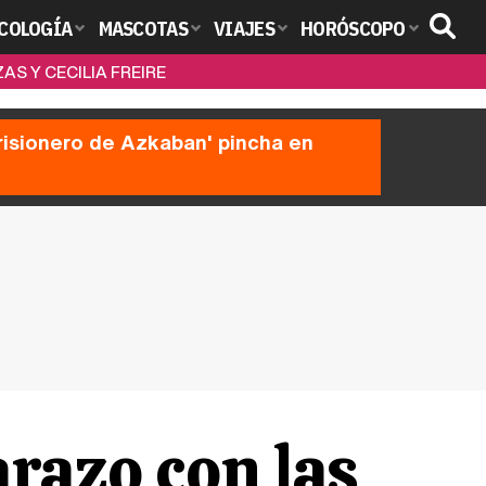
COLOGÍA
MASCOTAS
VIAJES
HORÓSCOPO
S Y CECILIA FREIRE
prisionero de Azkaban' pincha en
razo con las