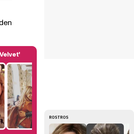
eden
Velvet'
ROSTROS