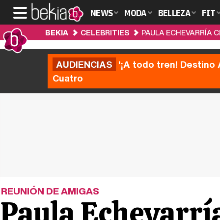
NEWS
MODA
BELLEZA
FIT
BEKIA
CELEBRITIES
PAULA ECHEVARRÍA C
AUDIENCIAS
'¡A todo tren! Destino 
Cuatro
REUNIÓN DE AMIGAS
Paula Echevarría