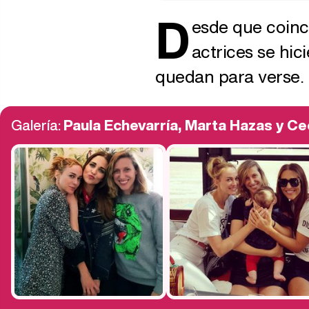
D
esde que coincid
actrices se hi
quedan para verse.
Galería:
Paula Echevarría, Marta Hazas y Cec