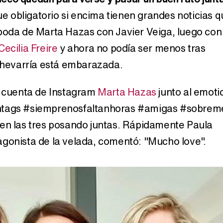
e obligatorio si encima tienen grandes noticias q
 boda de Marta Hazas con Javier Veiga, luego con 
Cecilia Freire
y ahora no podía ser menos tras
hevarría está embarazada.
su cuenta de Instagram
Marta Hazas
junto al emoti
shtags #siemprenosfaltanhoras #amigas #sobrem
len las tres posando juntas. Rápidamente Paula
agonista de la velada, comentó: "Mucho love".