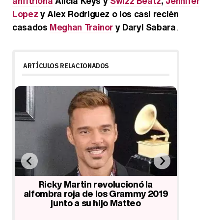
anfitriona
Alicia Keys y
Swizz Beatz
,
Jennifer
Lopez
y Alex Rodriguez o los casi recién
casados
Meghan Trainor
y Daryl Sabara
.
ARTÍCULOS RELACIONADOS
Lista de ganadores de los Grammy
Kylie Jen
2019
Offset
derroch
19