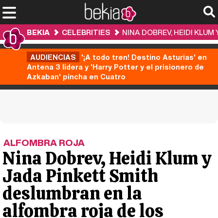
BEKIA
CELEBRITIES
NINA DOBREV, HEIDI KLU
AUDIENCIAS
'¡A todo tren! Destino Asturias' en
Antena 3 lidera y 'Harry Potter y el prisionero de
Azkaban' pincha en Cuatro
ALFOMBRA ROJA
Nina Dobrev, Heidi Klum y
Jada Pinkett Smith
deslumbran en la
alfombra roja de los