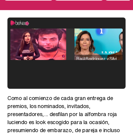
Raúl Rodríguez y Silvia Taulés nos cuentan su papel en 'La familia de la tele'
Kiko Matamoros y Lydia Lozano: "Nuestro público es de todas las edades y RTVE tiene un público muy pegado a las novelas, al que tenemos que captar"
Como al comienzo de cada gran entrega de
premios, los nominados, invitados,
presentadores,... desfilan por la alfombra roja
luciendo es look escogido para la ocasión,
Carlota Corredera y Javier de Hoyos: "La tele tiene que representar al público también y aquí están todos los perfiles posibles&quo;
presumiendo de embarazo, de pareja e incluso