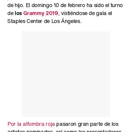
de hijo. El domingo 10 de febrero ha sido el turno
de
los
Grammy 2019
, vistiéndose de gala el
Staples Center de Los Ángeles.
Así se tomó Felipe VI que la Infanta Sofía no quisiera recibir formación militar
Belén Esteban: "Estoy emocionada, muy contenta y muy feliz por llegar a RTVE"
Manu Baqueiro: "Tuve como referente a Bruce Willis en 'Luz de Luna' para mi trabajo en la serie 'Perdiendo el juicio'"
Por la alfombra roja
pasaron gran parte de los
Magdalena de Suecia responde a las críticas y explica por qué le han permitido lanzar su propio negocio
artistas nominados, así como los presentadores