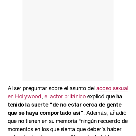
Belén Esteban: "Estoy emocionada, muy contenta y muy feliz por llegar a RTVE"
Manu Baqueiro: "Tuve como referente a Bruce Willis en 'Luz de Luna' para mi trabajo en la serie 'Perdiendo el juicio'"
Al ser preguntar sobre el asunto del
acoso sexual
en Hollywood
,
el actor británico
explicó que
ha
Magdalena de Suecia responde a las críticas y explica por qué le han permitido lanzar su propio negocio
tenido la suerte "de no estar cerca de gente
que se haya comportado así"
. Además, añadió
que no tienen en su memoria "ningún recuerdo de
momentos en los que sienta que debería haber