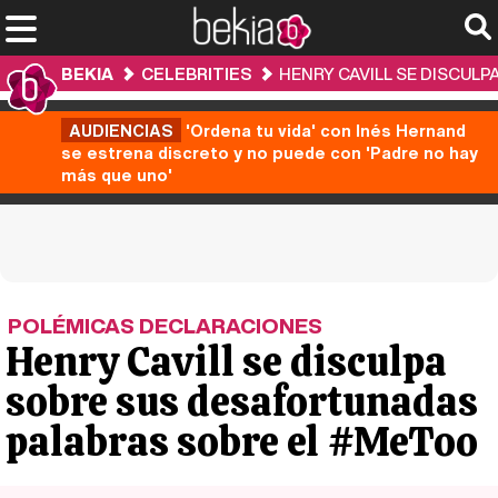
BEKIA
CELEBRITIES
HENRY CAVILL SE DISCUL
AUDIENCIAS
'Ordena tu vida' con Inés Hernand
se estrena discreto y no puede con 'Padre no hay
más que uno'
POLÉMICAS DECLARACIONES
Henry Cavill se disculpa
sobre sus desafortunadas
palabras sobre el #MeToo