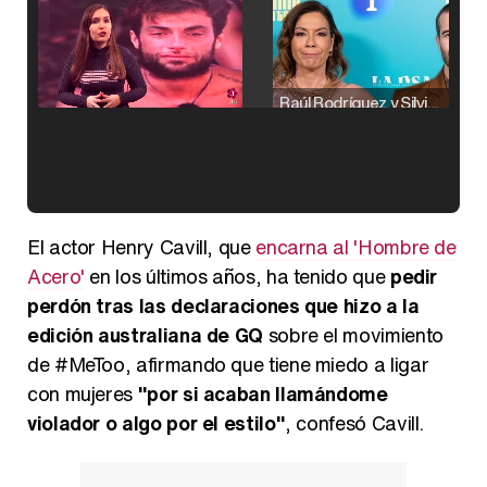
Raúl Rodríguez y Silvia Taulés nos cuentan su papel en 'La familia de la tele'
Kiko Matamoros y Lydia Lozano: "Nuestro público es de todas las edades y RTVE tiene un público muy pegado a las novelas, al que tenemos que captar"
El actor Henry Cavill, que
encarna al 'Hombre de
Acero'
en los últimos años, ha tenido que
pedir
perdón tras las declaraciones que hizo a la
edición australiana de GQ
sobre el movimiento
Carlota Corredera y Javier de Hoyos: "La tele tiene que representar al público también y aquí están todos los perfiles posibles&quo;
de #MeToo, afirmando que tiene miedo a ligar
con mujeres
"por si acaban llamándome
violador o algo por el estilo"
, confesó Cavill.
Así se tomó Felipe VI que la Infanta Sofía no quisiera recibir formación militar