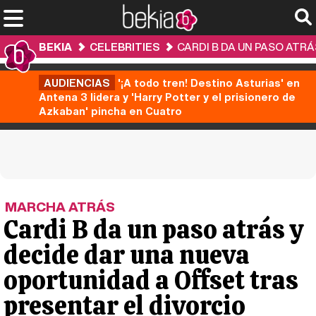
BEKIA
CELEBRITIES
CARDI B DA UN PASO ATR
AUDIENCIAS
'¡A todo tren! Destino Asturias' en
Antena 3 lidera y 'Harry Potter y el prisionero de
Azkaban' pincha en Cuatro
MARCHA ATRÁS
Cardi B da un paso atrás y
decide dar una nueva
oportunidad a Offset tras
presentar el divorcio