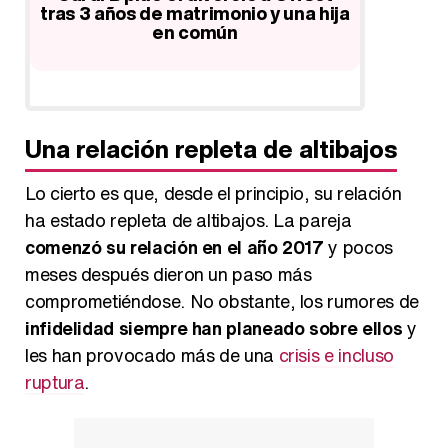
una pulsera de diamantes para su
saltar l
t
hija
ija
…
Una relación repleta de altibajos
Lo cierto es que, desde el principio, su relación
ha estado repleta de altibajos. La pareja
comenzó su relación en el año 2017
y pocos
meses después dieron un paso más
comprometiéndose. No obstante, los rumores de
infidelidad siempre han planeado sobre ellos
y
les han provocado más de una
crisis e incluso
ruptura
.