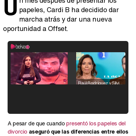
U
n mes después de presentar los
papeles, Cardi B ha decidido dar
marcha atrás y dar una nueva
oportunidad a Offset.
Raúl Rodríguez y Silvia Taulés nos cuentan su papel en 'La familia de la tele'
Kiko Matamoros y Lydia Lozano: "Nuestro público es de todas las edades y RTVE tiene un público muy pegado a las novelas, al que tenemos que captar"
A pesar de que cuando
presentó los papeles del
divorcio
aseguró que las diferencias entre ellos