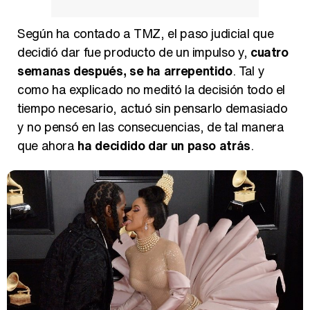
Según ha contado a TMZ, el paso judicial que
Magdalena de Suecia responde a las críticas y explica por qué le han permitido lanzar su propio negocio
decidió dar fue producto de un impulso y,
cuatro
semanas después, se ha arrepentido
. Tal y
como ha explicado no meditó la decisión todo el
tiempo necesario, actuó sin pensarlo demasiado
y no pensó en las consecuencias, de tal manera
que ahora
ha decidido dar un paso atrás
.