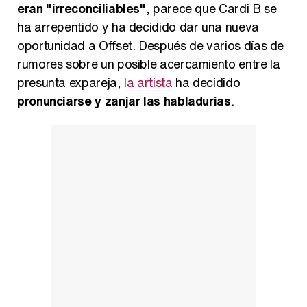
eran "irreconciliables"
, parece que Cardi B se
ha arrepentido y ha decidido dar una nueva
Carlota Corredera y Javier de Hoyos: "La tele tiene que representar al público también y aquí están todos los perfiles posibles&quo;
oportunidad a Offset. Después de varios días de
rumores sobre un posible acercamiento entre la
presunta expareja,
la artista
ha decidido
pronunciarse y zanjar las habladurías
.
Así se tomó Felipe VI que la Infanta Sofía no quisiera recibir formación militar
Belén Esteban: "Estoy emocionada, muy contenta y muy feliz por llegar a RTVE"
Manu Baqueiro: "Tuve como referente a Bruce Willis en 'Luz de Luna' para mi trabajo en la serie 'Perdiendo el juicio'"