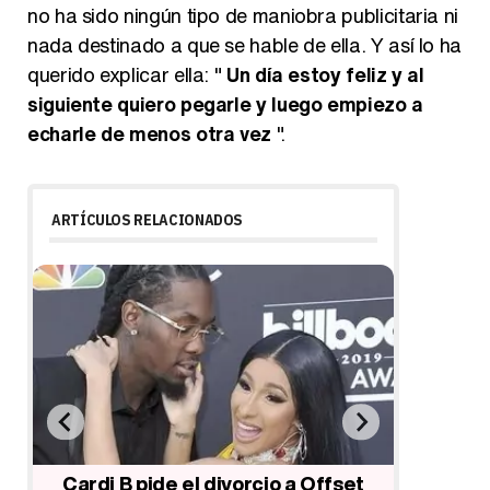
no ha sido ningún tipo de maniobra publicitaria ni
nada destinado a que se hable de ella. Y así lo ha
querido explicar ella: "
Un día estoy feliz y al
siguiente quiero pegarle y luego empiezo a
echarle de menos otra vez
".
ARTÍCULOS RELACIONADOS
Cardi B se gasta 80 mil dólares en
El dese