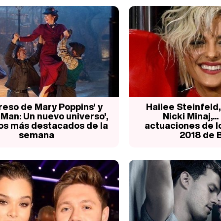
greso de Mary Poppins' y
Hailee Steinfeld
-Man: Un nuevo universo',
Nicki Minaj,..
ulos más destacados de la
actuaciones de 
semana
2018 de B