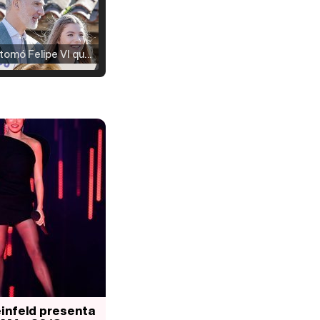
Así se tomó Felipe VI que la Infanta Sofía no quisiera recibir formación militar
Belén Esteban: "Estoy emocionada, muy contenta y muy feliz por llegar a RTVE"
Manu Baqueiro: "Tuve como referente a Bruce Willis en 'Luz de Luna' para mi trabajo en la serie 'Perdiendo el juicio'"
Magdalena de Suecia responde a las críticas y explica por qué le han permitido lanzar su propio negocio
einfeld presenta