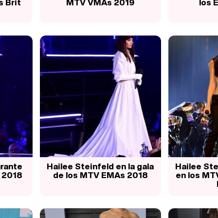
s Brit
MTV VMAs 2019
los 
urante
Hailee Steinfeld en la gala
Hailee St
s 2018
de los MTV EMAs 2018
en los MT