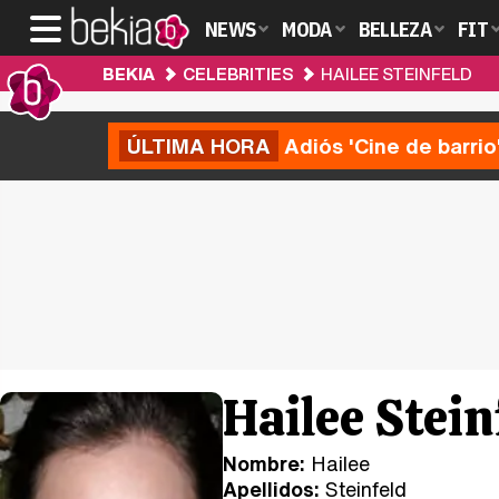
NEWS
MODA
BELLEZA
FIT
BEKIA
CELEBRITIES
HAILEE STEINFELD
ÚLTIMA HORA
Adiós 'Cine de barrio
Hailee Stein
Nombre:
Hailee
Apellidos:
Steinfeld