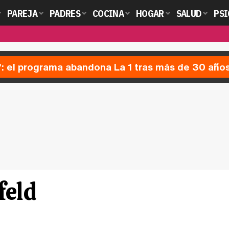
PAREJA
PADRES
COCINA
HOGAR
SALUD
PSI
': el programa abandona La 1 tras más de 30 año
feld