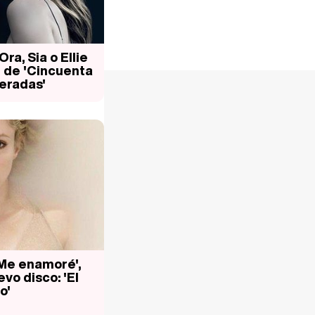
ra, Sia o Ellie
 de 'Cincuenta
eradas'
'Me enamoré',
vo disco: 'El
o'