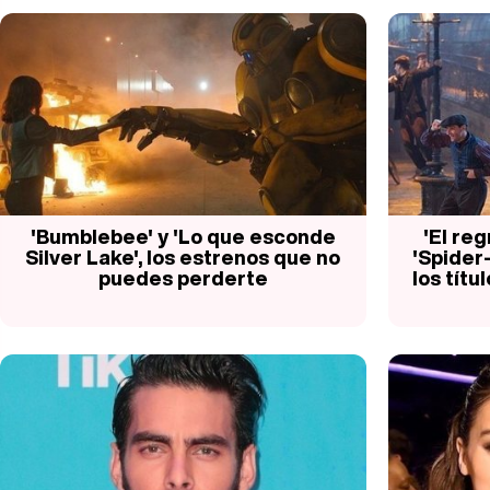
'Bumblebee' y 'Lo que esconde
'El re
Silver Lake', los estrenos que no
'Spider
puedes perderte
los tít