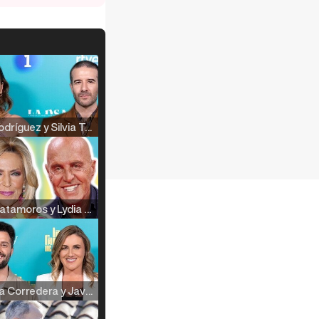
Raúl Rodríguez y Silvia Taulés nos cuentan su papel en 'La familia de la tele'
Kiko Matamoros y Lydia Lozano: "Nuestro público es de todas las edades y RTVE tiene un público muy pegado a las novelas, al que tenemos que captar"
Carlota Corredera y Javier de Hoyos: "La tele tiene que representar al público también y aquí están todos los perfiles posibles&quo;