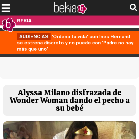
BEKIA
AUDIENCIAS
'Ordena tu vida' con Inés Hernand
se estrena discreto y no puede con 'Padre no hay
más que uno'
Alyssa Milano disfrazada de
Wonder Woman dando el pecho a
su bebé